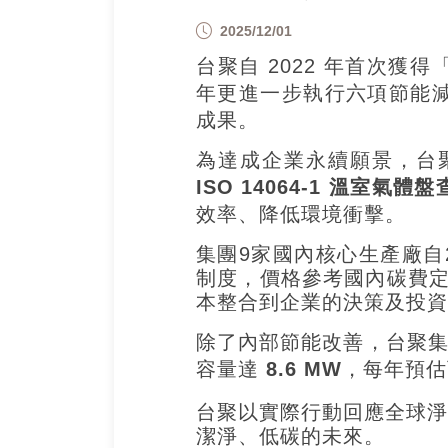
2025/12/01
台聚自 2022 年首次獲
年更進一步執行六項節能
成果。
為達成企業永續願景，台
ISO 14064-1 溫室氣體
效率、降低環境衝擊。
集團9家國內核心生產廠自2
制度，價格參考國內碳費定
本整合到企業的決策及投資
除了內部節能改善，台聚集
容量達
8.6 MW
，每年預估
台聚以實際行動回應全球
潔淨、低碳的未來。