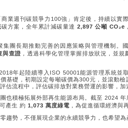
得「商業週刊碳競爭力100強」肯定後，持續以實
減碳方案，全年累計減碳量達
2,897 公噸 CO₂e
聚集團長期推動完善的因應策略與管理機制。
盤查與查證
，透過科學化管理掌握排放狀況，並規
018年起陸續導入ISO 50001能源管理系統並
價基礎，初期設定每噸碳價為300元，並滾動
評估流程中，評估碳排放對業務營運的影響，加
團也積極拓展外部再生能源布局。截至 2024 
可產生 約
1,073 萬度綠電
，為促進循環經濟與
淨零趨勢，不僅展現企業的永續競爭力，也希望為