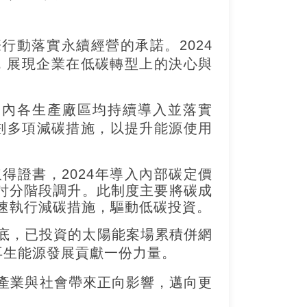
際行動落實永續經營的承諾。2024
，展現企業在低碳轉型上的決心與
國內各生產廠區均持續導入並落實
劃多項減碳措施，以提升能源使用
取得證書，2024年導入內部碳定價
檢討分階段調升。此制度主要將碳成
速執行減碳措施，驅動低碳投資。
年底，已投資的太陽能案場累積併網
再生能源發展貢獻一份力量。
產業與社會帶來正向影響，邁向更