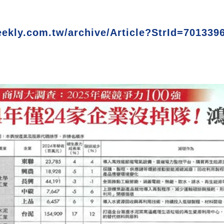
ekly.com.tw/archive/Article?StrId=701339