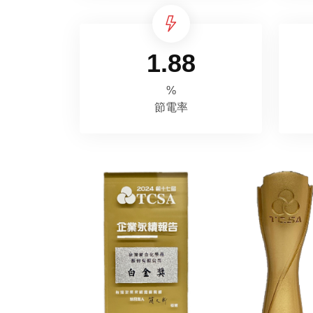
1.88
%
節電率