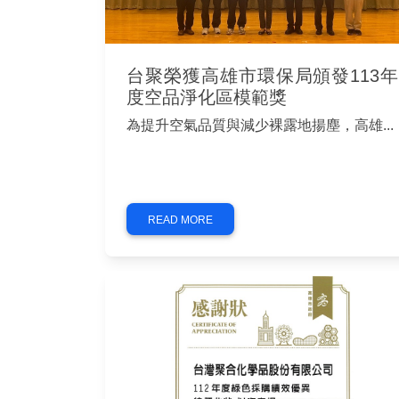
台聚榮獲高雄市環保局頒發113年
度空品淨化區模範獎
為提升空氣品質與減少裸露地揚塵，高雄...
READ MORE