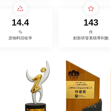
14.4
143
%
件
原物料回收率
創新研發累積專利數