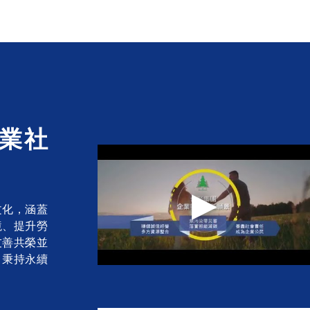
業社
文化，涵蓋
境、提升勞
友善共榮並
，秉持永續