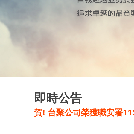
即時公告
賀! 台聚公司榮獲職安署1