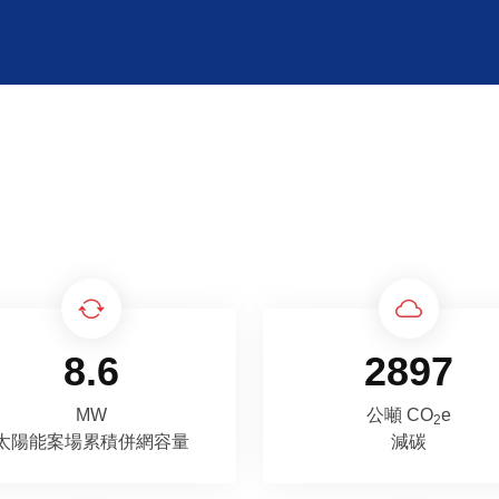
8.6
2897
MW
公噸 CO
e
2
太陽能案場累積併網容量
減碳