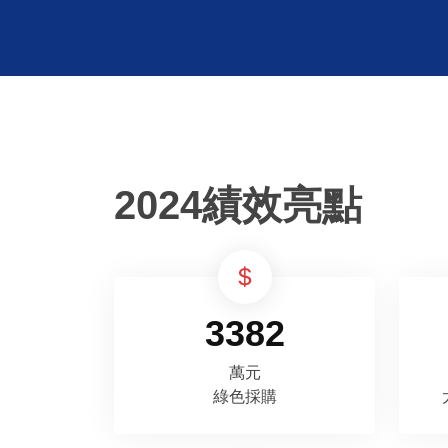
2024績效亮點
3382
萬元
綠色採購