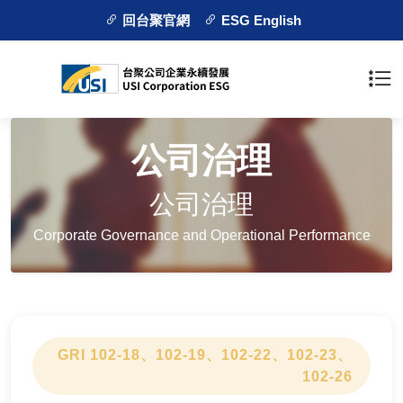
回台聚官網
ESG English
公司治理
公司治理
Corporate Governance and Operational Performance
GRI 102-18、102-19、102-22、102-23、
102-26