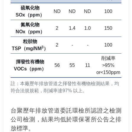
硫氧化物
ND
ND
ND
100
SOx（ppm）
氮氧化物
2
1.4
1.0
150
NOx（ppm）
粒狀物
2
-
-
100
3
TSP（mg/NM
）
削減率
揮發性有機物
56
55
11
>95%
VOCs（ppm）
or<150ppm
註：本廠歷年排放管道之揮發性有機物檢測結果，均
符合法規規範，削減率達97% 以上。
台聚歷年排放管道委託環檢所認證之檢測
公司檢測，結果均低於環保署所公告之排
放標準。