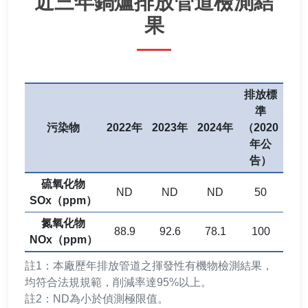
近三年鍋爐排放管道檢測結
果
排放標
準
污染物
2022年
2023年
2024年
（2020
年公
告）
硫氧化物
ND
ND
ND
50
SOx（ppm）
氮氧化物
88.9
92.6
78.1
100
NOx（ppm）
註1：本廠歷年排放管道之揮發性有機物檢測結果，
均符合法規規範，削減率達95%以上。
註2：ND為小於偵測極限值。