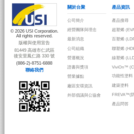
© 2026 USI Corporation.
公司簡介
產品搜
All rights reserved.
版權與使用宣告
經營團隊與理念
超塑烯 (
81449 高雄市仁武區
最新消息
百塑烯 (
後安里鳳仁路 330 號
(886-2)-8751-6888
公司組織
聯塑烯 (
聯絡我們
營運概況
線塑烯 (
證書與獎項
ViviOn
功能性
營業據點
建築塗
廠區安環資訊
FREV
外部倡議與公協會
產品問